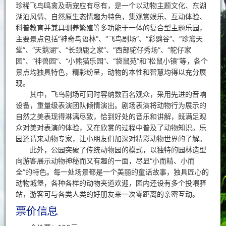
珍稀飞鸟鸣禽及萌宠应有尽有，是一个以动物主题文化、东湖
湖泊风情、自然原生态情趣为特色，集观赏娱乐、互动体验、
科普教育并兼具驯养繁殖等多功能于一体的复合型主题乐园，
主要景点包括“神奇鸟语林”、“飞鸟剧场”、“彩鹦谷”、“珍禽天
堂”、“天鹅湖”、“长颈鹿之家”、“西部驼仔秀场”、“鸵仔家
园”、“神兽园”、“小熊猫乐园”、“袋鼠苑”和“松鼠小镇”等，各个
景点均独具特色，精彩纷呈，动物的本性和智慧均得以充分展
现。
其中，飞鸟剧场可同时容纳数百名观众，采用先进的音响
设备，重量级表演团队倾情演出。剧场表演将动物行为展示的
自然之美表现得淋漓尽致，恰到好处的音乐和讲解，既满足观
众对美对表演的体验，又在欣赏的过程中普及了动物知识。乐
园还请来动物专家，让小朋友们加深对精彩动物世界的了解。
此外，公园突破了传统动物园的模式，以独特的园林造型
向游客展示动物神秘而又有趣的一面，尽显“小而精、小而
全”的特色。每一处场景都是一个美丽的童话故事，独具匠心的
动物城堡，各种各样的动物夹道欢迎，园内还设有多个投喂驿
站，游客可与各类人类的好朋友来一次零距离的亲密互动。
票价信息