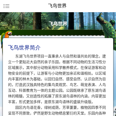
飞鸟世界
飞鸟世界简介
东湖飞鸟世界项目一直秉承人与自然和谐共处的理念，建
立一个更贴近大自然的亲子乐园，根据不同动物的生活习性分
区域展示，其中部分动物采用科学散养模式，在保证游客和动
物安全的前提下，让游客与小动物更加亲近和谐相处。以区域
内丰富的林木为基础，以回归自然、感受自然、认识自然为目
的，打造武汉独具特色的集鸟类观赏、鸟艺、萌宠表演、人鸟
互动、科普教育为一体的主题公园。公园既继承了原东湖鸟语
林的精髓，又创造性的拓展了原东湖鸟语林的内涵，内容更加
丰富，形式更加多样，是原东湖鸟语林的盛装升级版。
园区内鸟语花香，绿树成荫，芳草萋萋，植物因四季不同
呈现不同景致，俨然是野生动物栖息繁衍的天堂。乐园内各种